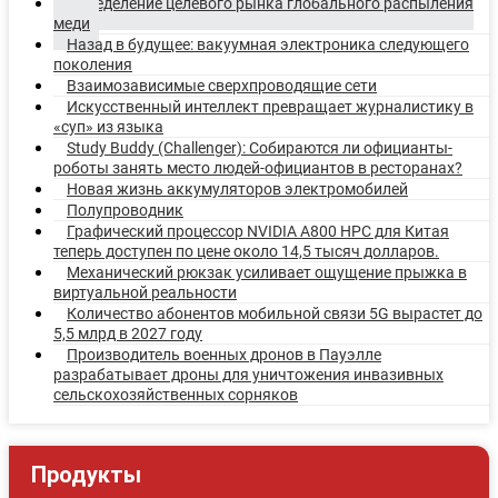
Определение целевого рынка глобального распыления
меди
Назад в будущее: вакуумная электроника следующего
поколения
Взаимозависимые сверхпроводящие сети
Искусственный интеллект превращает журналистику в
«суп» из языка
Study Buddy (Challenger): Собираются ли официанты-
роботы занять место людей-официантов в ресторанах?
Новая жизнь аккумуляторов электромобилей
Полупроводник
Графический процессор NVIDIA A800 HPC для Китая
теперь доступен по цене около 14,5 тысяч долларов.
Механический рюкзак усиливает ощущение прыжка в
виртуальной реальности
Количество абонентов мобильной связи 5G вырастет до
5,5 млрд в 2027 году
Производитель военных дронов в Пауэлле
разрабатывает дроны для уничтожения инвазивных
сельскохозяйственных сорняков
Продукты