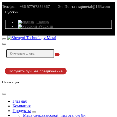
Телефон :
+86 57767359367
|
Эл. Почта :
sqtmetal@163.com
Русский
English
Русский
Получить лучшее предложение
Навигация
Главная
Компания
Продукты
Медь сверхвысокой чистоты 6н-8н